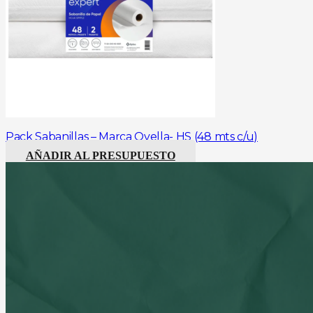
Pack Sabanillas – Marca Ovella- HS (48 mts c/u)
AÑADIR AL PRESUPUESTO