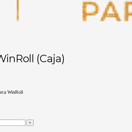
WinRoll (Caja)
arca WinRoll