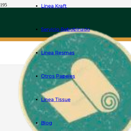
Línea Kraft
Servicio Rebobinado
Línea Resmas
Otros Papeles
Línea Tissue
Blog