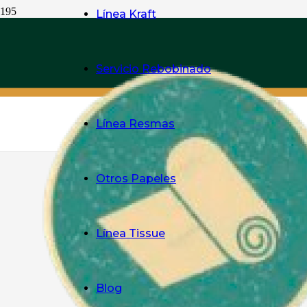
Línea Kraft
Servicio Rebobinado
Línea Resmas
Otros Papeles
Línea Tissue
Blog